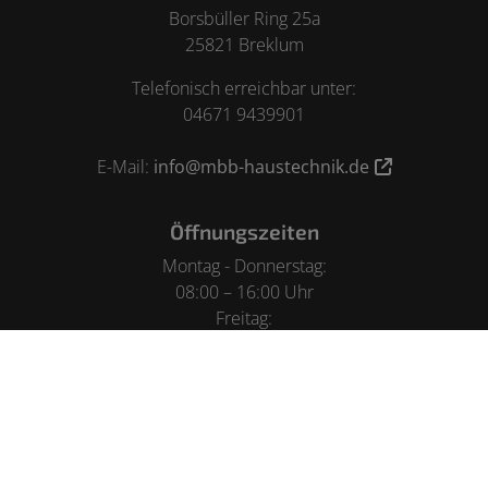
Borsbüller Ring 25a
25821 Breklum
Telefonisch erreichbar unter:
04671 9439901
E-Mail:
info@mbb-haustechnik.de
Öffnungszeiten
Montag - Donnerstag:
08:00 – 16:00 Uhr
Freitag:
08:00 – 12:00 Uhr