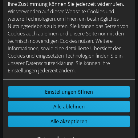
Ihre Zustimmung können Sie jederzeit widerrufen.
Das Dusch-WC für Deutschland
Wir verwenden auf dieser Webseite Cookies und
weitere Technologien, um Ihnen ein bestmögliches
Als „Dusch-WC für Deutschland“ garantiert das
Nutzungserlebnis zu bieten. Sie können das Setzen von
AQUAWASH von VIGOUR derby ein dauerhaftes
Cookies auch ablehnen und unsere Seite nur mit den
Frischegefühl und individuelle Hygiene für jedermann.
technisch notwendigen Cookies nutzen. Weitere
Informationen, sowie eine detaillierte Übersicht der
Cookies und eingesetzten Technologien finden Sie in
unserer Datenschutzerklärung. Sie können Ihre
Nachrüstbar für jede Badsituation
Einstellungen jederzeit ändern.
Einstellungen öffnen
Alle ablehnen
Alle akzeptieren