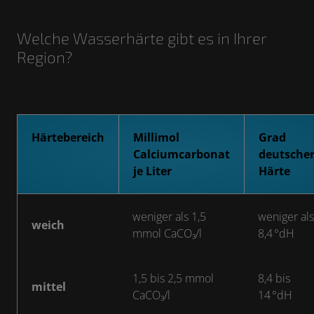
Welche Wasserhärte gibt es in Ihrer
Region?
Härtebereich
Millimol
Grad
Calciumcarbonat
deutsche
je Liter
Härte
weniger als 1,5
weniger als
weich
mmol CaCO₃/l
8,4 °dH
1,5 bis 2,5 mmol
8,4 bis
mittel
CaCO₃/l
14 °dH