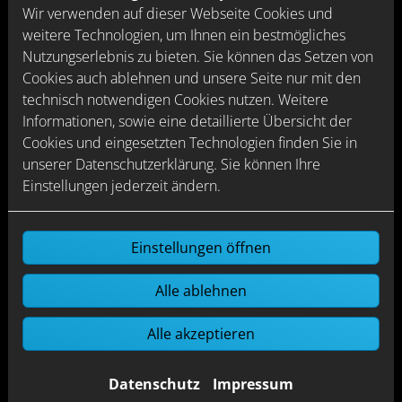
Wir verwenden auf dieser Webseite Cookies und
weitere Technologien, um Ihnen ein bestmögliches
Nutzungserlebnis zu bieten. Sie können das Setzen von
Cookies auch ablehnen und unsere Seite nur mit den
technisch notwendigen Cookies nutzen. Weitere
Informationen, sowie eine detaillierte Übersicht der
Cookies und eingesetzten Technologien finden Sie in
Druckminderer
unserer Datenschutzerklärung. Sie können Ihre
Durch Druckminderer lässt sich der
Einstellungen jederzeit ändern.
Trinkwasserdruck im Haus trotz
unterschiedlicher Drücke auf der
Einstellungen öffnen
Eingangsseite auf ein gleichmäßiges
Niveau regeln. Ein zu hoher Druck wirkt
Alle ablehnen
sich negativ auf den Wasserverbrauch
und die Geräuschentwicklung in den
Alle akzeptieren
Armaturen aus. Außerdem werden
Schäden durch Überdruck, wie z. B.
Rohrbrüche, vermieden.
Datenschutz
Impressum