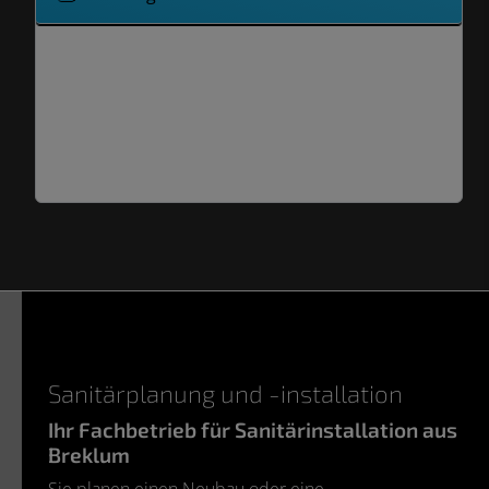
Sanitärinstallation
Trinkwasserfilter
Entkalkung
Sanitärplanung und -installation
Ihr Fachbetrieb für Sanitärinstallation aus
Breklum
Sie planen einen Neubau oder eine