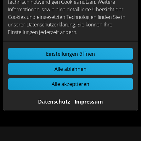
technisch notwendigen Cookies nutzen. Weitere
Vorfeld bis zur kompletten fachgerechten
Informationen, sowie eine detaillierte Übersicht der
Umsetzung
Cookies und eingesetzten Technologien finden Sie in
Ausführung, Koordination und Aufsicht aller
unserer Datenschutzerklärung. Sie können Ihre
Sanierungsarbeiten in einer Hand – Heizung,
Einstellungen jederzeit ändern.
Sanitär, Elektro, Trockenbau, Boden, Wand, Türen,
Fenster, Fassade, Dach …
Zügiger Ablauf ohne Reibungsverluste
Einstellungen öffnen
Sie wollen, dass Ihre Immobilie die steigenden
Alle ablehnen
Anforderungen an Wohnkomfort, Effizienz und
Nachhaltigkeit erfüllt? MBB Haustechnik Malte
Alle akzeptieren
Bahnsen ist Ihr Experte für Gebäudesanierung
in Breklum.
Datenschutz
Impressum