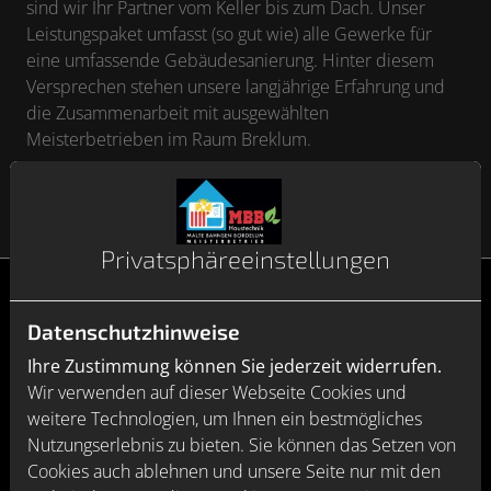
sind wir Ihr Partner vom Keller bis zum Dach. Unser
Leistungspaket umfasst (so gut wie) alle Gewerke für
eine umfassende Gebäudesanierung. Hinter diesem
Versprechen stehen unsere langjährige Erfahrung und
die Zusammenarbeit mit ausgewählten
Meisterbetrieben im Raum Breklum.
Privatsphäre­einstellungen
Datenschutzhinweise
Gebäudesanierung mit MBB
Ihre Zustimmung können Sie jederzeit widerrufen.
Haustechnik Malte Bahnsen heißt
Wir verwenden auf dieser Webseite Cookies und
weitere Technologien, um Ihnen ein bestmögliches
Ein zuverlässiger Ansprechpartner, der Sie in allen
Nutzungserlebnis zu bieten. Sie können das Setzen von
Phasen begleitet
Cookies auch ablehnen und unsere Seite nur mit den
Alles inklusive – von der ausführlichen Beratung im