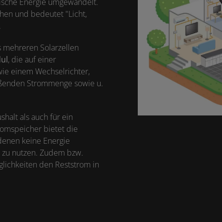
rische Energie umgewandelt.
hen und bedeutet "Licht,
.
s mehreren Solarzellen
ul
, die auf einer
wie einem Wechselrichter,
ießenden Strommenge sowie u.
halt als auch für ein
romspeicher bietet die
 denen keine Energie
e zu nutzen. Zudem bzw.
glichkeiten den Reststrom in