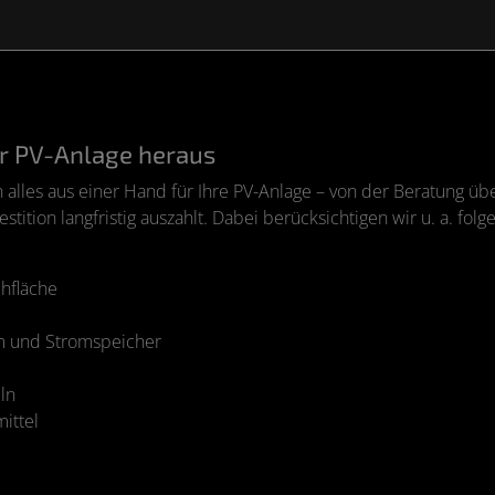
er PV-Anlage heraus
alles aus einer Hand für Ihre PV-Anlage – von der Beratung üb
stition langfristig auszahlt. Dabei berücksichtigen wir u. a. fol
hfläche
m und Stromspeicher
ln
ittel