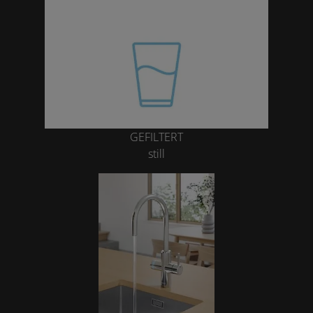
GEFILTERT
still