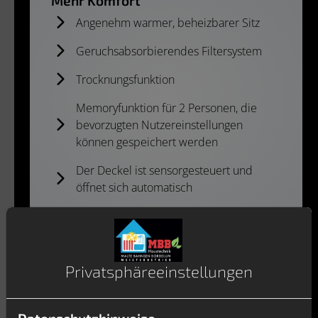
Mehr Komfort​
Angenehm warmer, beheizbarer Sitz
Geruchsabsorbierendes Filtersystem
Trocknungsfunktion
Memoryfunktion für 2 Personen, die
bevorzugten Nutzereinstellungen
können gespeichert werden
Der Deckel ist sensorgesteuert und
öffnet sich automatisch
Privatsphäre­einstellungen
Mehr Wohlbefinden
Sie fühlen sich nach dem Toilettengang
sauber und erfrischt