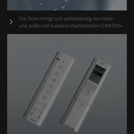
Die Düse reinigt sich selbstständig von innen
und außen mit bakterienhemmendem EWATER+