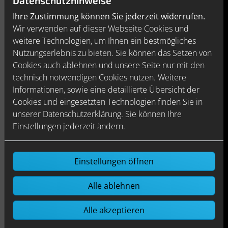
Datenschutzhinweise
Hygiene ist ein Bedürfnis, das jeder hat.
Ihre Zustimmung können Sie jederzeit widerrufen.
Umso wichtiger ist es sich an den
Wir verwenden auf dieser Webseite Cookies und
intimsten Körperstellen sauber zu
weitere Technologien, um Ihnen ein bestmögliches
fühlen.
Nutzungserlebnis zu bieten. Sie können das Setzen von
Cookies auch ablehnen und unsere Seite nur mit den
Reduziertes, klares Design
technisch notwendigen Cookies nutzen. Weitere
Informationen, sowie eine detaillierte Übersicht der
Auch um die Umwelt müssen Sie sich
Cookies und eingesetzten Technologien finden Sie in
keine Gedanken machen. Wird das
unserer Datenschutzerklärung. Sie können Ihre
WASHLET nicht benötigt, fährt es in den
Einstellungen jederzeit ändern.
Energiesparmodus. Außerdem hat der
Wasserverbrauch eine bessere
Ökobilanz als die Papiernutzung.
Einstellungen öffnen
Alle ablehnen
Alle akzeptieren