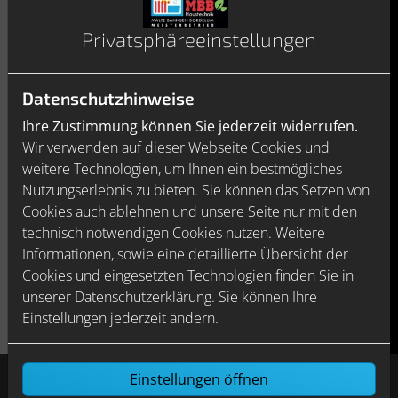
Privatsphäre­einstellungen
Kludi-Renon: filigran und elegant
Datenschutzhinweise
Ausgewogene, überaus schlanke Proportionen und
Ihre Zustimmung können Sie jederzeit widerrufen.
eine geradezu architektonische Baustruktur sind die
Wir verwenden auf dieser Webseite Cookies und
wesentlichen Merkmale des Waschtischmischers aus
weitere Technologien, um Ihnen ein bestmögliches
dem Armaturenprogramm Kludi-Renon. Die sanft
Nutzungserlebnis zu bieten. Sie können das Setzen von
abgerundete Linienführung von Körper, Auslauf,
Cookies auch ablehnen und unsere Seite nur mit den
Hebel und Sockel verleihen ihm eine zeitlose
technisch notwendigen Cookies nutzen. Weitere
Eleganz, dank der er ideal zu nahezu allen
Informationen, sowie eine detaillierte Übersicht der
Waschtischformen passt.
Cookies und eingesetzten Technologien finden Sie in
unserer Datenschutzerklärung. Sie können Ihre
Einstellungen jederzeit ändern.
Einstellungen öffnen