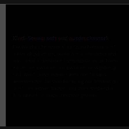
Kludi-Souna: soft und ausdrucksstark
Der Waschtischmischer Kludi-Souna besticht durch
organisch geformten, ovalen Armaturenkörper und
den Sockel in derselben Formensprache, die beide
zusammen aus einem die aus einem Guss gefertigt
sind. Weich abgerundete Kanten des Auslaufs
unterstreichen die softe Anmutung der Armatur, die
durch den extrem flachen, nach oben strebenden
Auslauf noch an Ausdrucksstärke gewinnt.