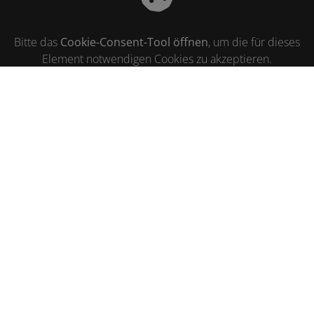
Bitte das
Cookie-Consent-Tool öffnen
, um die für dieses
Element notwendigen Cookies zu akzeptieren.
Footer - Kontaktdaten und Öffnungszeiten
Kontakt
MBB Haustechnik Malte Bahnsen
Borsbüller Ring 25a
25821 Breklum
Telefonisch erreichbar unter:
04671 9439901
E-Mail:
info@mbb-haustechnik.de