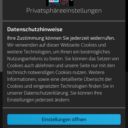
es Kaldewei, diese erfolgreiche Serie auf ein
Privatsphäre­einstellungen
modernes Level zu heben. Das Ergebnis ist eine
Badewanne, die sich durch ihren eleganten, flachen
Wannenrand auszeichnet und höchsten Ansprüchen
Datenschutzhinweise
an Komfort für alle Generationen und an
Ihre Zustimmung können Sie jederzeit widerrufen.
Pflegeleichtigkeit gerecht wird.
Wir verwenden auf dieser Webseite Cookies und
weitere Technologien, um Ihnen ein bestmögliches
Nutzungserlebnis zu bieten. Sie können das Setzen von
Cookies auch ablehnen und unsere Seite nur mit den
technisch notwendigen Cookies nutzen. Weitere
Informationen, sowie eine detaillierte Übersicht der
Cookies und eingesetzten Technologien finden Sie in
unserer Datenschutzerklärung. Sie können Ihre
Einstellungen jederzeit ändern.
Einstellungen öffnen