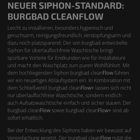
NEUER SIPHON-STANDARD:
BURGBAD CLEANFLOW
Leicht zu installieren, besonders hygienisch und
geruchsarm, reinigungsfreundlich, verstopfungsarm und
dazu noch platzsparend: Der von burgbad entwickelte
Siphon für überlauflochfreie Waschtische bringt
spürbare Vorteile für Endkunden wie für Installateure
und macht den Waschplatz zum puren Wohlfühlort. Mit
dem hochliegenden Siphon burgbad clean
Flow
führen
wir ein neuartiges Ablaufsystem ein. In Kombination mit
dem Schließventil burgbad clean
Flow+
lassen sich nicht
nur überlauflochfreie Waschtische, sondern endlich
auch Aufsatzwaschtische einfach und sicher stauen. Der
burgbad clean
Flow
sowie burgbad clean
Flow+
sind ab
sofort erhältlich.
Bei der Entwicklung des Siphons haben wir bewusst auf
Vereinfachung gesetzt. Der burgbad clean
Flow
nutzt die