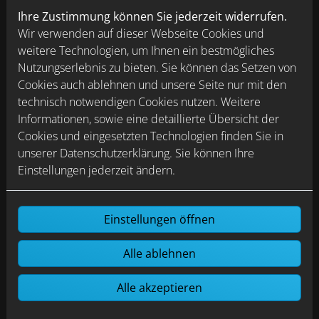
Die Montage des burgbad cleanFlow ist sehr einfach
Ihre Zustimmung können Sie jederzeit widerrufen.
und deutlich weniger zeitaufwändig als die Installation
Wir verwenden auf dieser Webseite Cookies und
herkömmlicher Modelle. Der Siphon besteht aus
weitere Technologien, um Ihnen ein bestmögliches
weniger Teilen und ist einfach anzupassen,
Nutzungserlebnis zu bieten. Sie können das Setzen von
zusammenzufügen und zu montieren. Zudem bleibt der
Cookies auch ablehnen und unsere Seite nur mit den
direkt unter dem Waschtisch sitzende Siphon auch nach
technisch notwendigen Cookies nutzen. Weitere
der Montage stets gut zugänglich. Der Siphontopf kann
Informationen, sowie eine detaillierte Übersicht der
einfach aufgedreht und genauso leicht wieder
Cookies und eingesetzten Technologien finden Sie in
eingesetzt werden. Auch damit bietet er sich als
unserer Datenschutzerklärung. Sie können Ihre
Alternative zu Systemen mit verdecktem Überlauf an.
Einstellungen jederzeit ändern.
Auf der eigens für den burgbad
cleanFlow gelaunchten
Microsite
zeigen Videos
anschaulich die Vorteile des neuen Siphons bei
Einstellungen öffnen
Montage und Reinigung.
Alle ablehnen
Alle akzeptieren